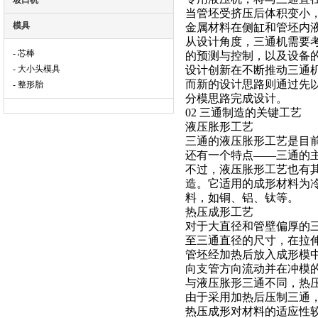
坡口机
当管坯受挤压后体积变小
模具
金属材料在侧缸和管坯内
从设计角度，三通机需要
- 芯棒
的预测与控制，以及设备
- 大小头模具
设计创新在不断推动三通
而新的设计思路则通过先以
- 整形胎
分模思路完成设计。
02 三通制造的关键工艺
液压胀形工艺
三通的液压胀形工艺是目
还有一个特点——三通的
不过，液压胀形工艺也有其
造。它适用的成形材料为
料，如铜、铝、钛等。
热压成形工艺
对于大直径和管壁偏厚的
至三通直径的尺寸，在拉
管坯经加热后放入成形模
向支管方向流动并在冲模
与液压胀形三通不同，热
由于采用加热后压制三通
热压成形对材料的适应性