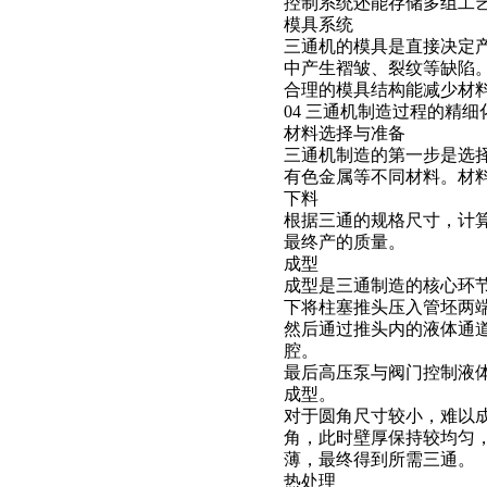
控制系统还能存储多组工
模具系统
三通机的模具是直接决定
中产生褶皱、裂纹等缺陷
合理的模具结构能减少材
04 三通机制造过程的精细
材料选择与准备
三通机制造的第一步是选
有色金属等不同材料。材
下料
根据三通的规格尺寸，计
最终产的质量。
成型
成型是三通制造的核心环
下将柱塞推头压入管坯两
然后通过推头内的液体通
腔。
最后高压泵与阀门控制液
成型。
对于圆角尺寸较小，难以
角，此时壁厚保持较均匀
薄，最终得到所需三通。
热处理